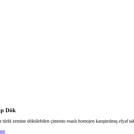
ap Dök
 türlü zemine dökülebilen çimento esaslı homojen karıştırılmış elyaf takv
are