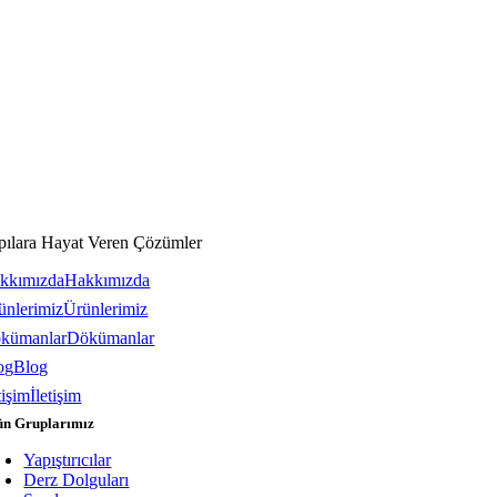
pılara Hayat Veren Çözümler
kkımızda
Hakkımızda
ünlerimiz
Ürünlerimiz
kümanlar
Dökümanlar
og
Blog
tişim
İletişim
ün Gruplarımız
Yapıştırıcılar
Derz Dolguları