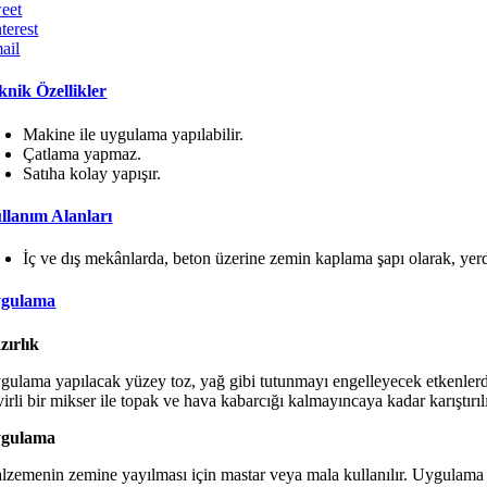
eet
terest
ail
knik Özellikler
Makine ile uygulama yapılabilir.
Çatlama yapmaz.
Satıha kolay yapışır.
llanım Alanları
İç ve dış mekânlarda, beton üzerine zemin kaplama şapı olarak, yerde
gulama
zırlık
gulama yapılacak yüzey toz, yağ gibi tutunmayı engelleyecek etkenlerde
irli bir mikser ile topak ve hava kabarcığı kalmayıncaya kadar karıştırılı
gulama
lzemenin zemine yayılması için mastar veya mala kullanılır. Uygulama 