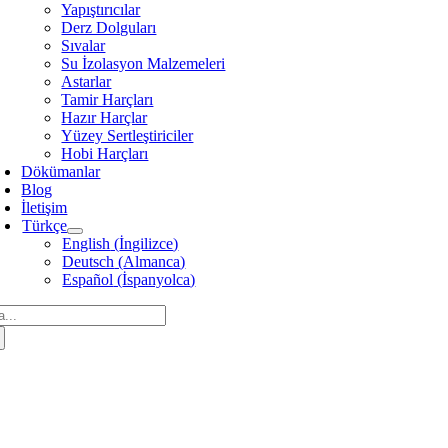
Yapıştırıcılar
Derz Dolguları
Sıvalar
Su İzolasyon Malzemeleri
Astarlar
Tamir Harçları
Hazır Harçlar
Yüzey Sertleştiriciler
Hobi Harçları
Dökümanlar
Blog
İletişim
Türkçe
English
(
İngilizce
)
Deutsch
(
Almanca
)
Español
(
İspanyolca
)
arch
: