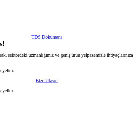
TDS Dökümanı
s!
larak, sektördeki uzmanlığımız ve geniş ürün yelpazemizle ihtiyaçlarınız
leyelim.
Bize Ulaşın
leyelim.