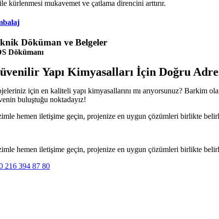
ile kürlenmesi mukavemet ve çatlama direncini arttırır.
balaj
knik Döküman ve Belgeler
S Dökümanı
üvenilir Yapı Kimyasalları İçin Doğru Adre
ojeleriniz için en kaliteli yapı kimyasallarını mı arıyorsunuz? Barkim o
venin buluştuğu noktadayız!
zimle hemen iletişime geçin, projenize en uygun çözümleri birlikte belir
zimle hemen iletişime geçin, projenize en uygun çözümleri birlikte belir
0 216 394 87 80