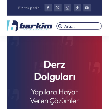
Skip
Bizi takip edin
to
content
Search
for:
Derz
Dolguları
Yapılara Hayat
Veren Çözümler