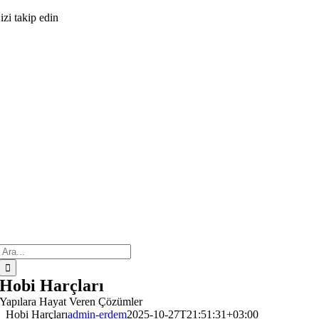
Skip
izi takip edin
to
content
Search
for:
Hobi Harçları
Yapılara Hayat Veren Çözümler
Hobi Harçları
admin-erdem
2025-10-27T21:51:31+03:00