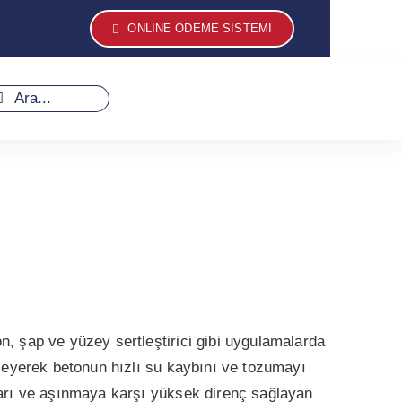
ONLINE ÖDEME SISTEMI
earch
r:
, şap ve yüzey sertleştirici gibi uygulamalarda
şleyerek betonun hızlı su kaybını ve tozumayı
ları ve aşınmaya karşı yüksek direnç sağlayan