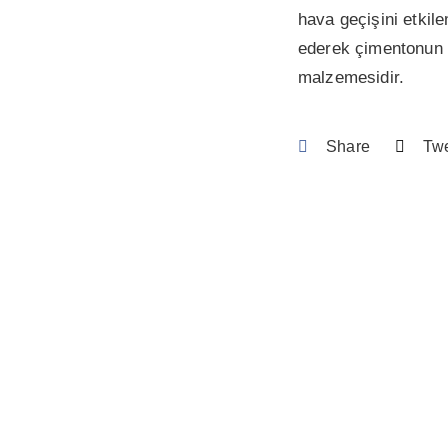
hava geçişini etki
ederek çimentonun h
malzemesidir.
Share
Tw