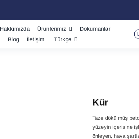
Hakkımızda
Ürünlerimiz
Dökümanlar
S
Blog
İletişim
Türkçe
fo
Kür
Taze dökülmüş beton
yüzeyin içerisine i
önleyen, hava şart