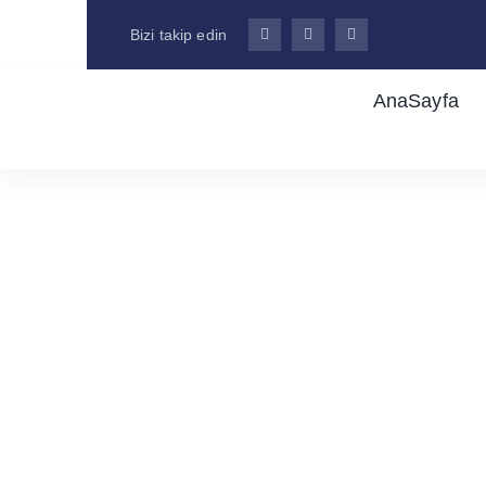
Skip
Bizi takip edin
to
content
AnaSayfa