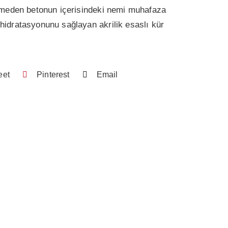
lemeden betonun içerisindeki nemi muhafaza
idratasyonunu sağlayan akrilik esaslı kür
eet
Pinterest
Email