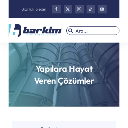
Skip
Bizi takip edin
to
content
Search
for:
Yapılara Hayat
Veren Çözümler